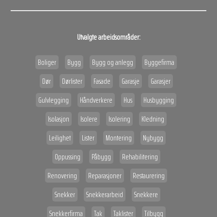
Utvalgte arbeidsområder:
Boliger
Bygg
Bygg og anlegg
Byggefirma
Dør
Dørlister
Fasade
Garasje
Garasjer
Gulvlegging
Håndverkere
Hus
Husbygging
Isolasjon
Isolere
Isolering
Kledning
Leilighet
Lister
Montering
Nybygg
Oppussing
Påbygg
Rehabilitering
Renovering
Reparasjoner
Restaurering
Snekker
Snekkerarbeid
Snekkere
Snekkerfirma
Tak
Taklister
Tilbygg